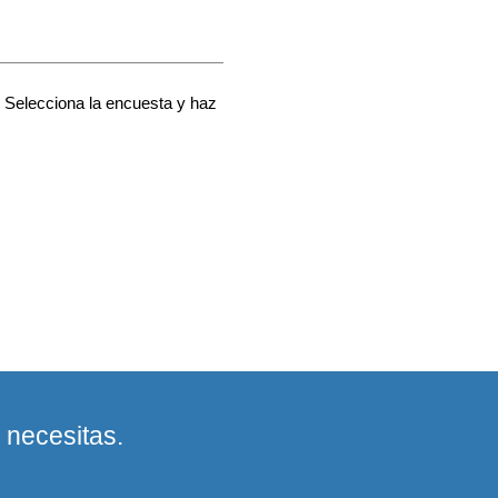
 Selecciona la encuesta y haz
 necesitas.