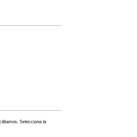
cilitamos. Selecciona la