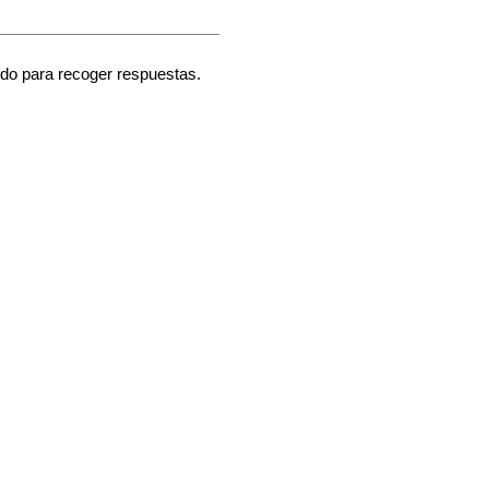
do para recoger respuestas.