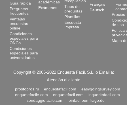
recopilación
académicas
Guía rápida
Français
Formu
Tipos de
Exámenes
Preguntas
contac
Deutsch
preguntas
frecuentes
Precios
Plantillas
Ventajas
Condici
Encuesta
encuestas
de uso
Impresa
online
Política 
Condiciones
privacid
especiales para
Mapa del
ONGs
Condiciones
especiales para
universidades
Copyright © 2005-
2022
Encuesta Fácil, S.L.
ó Email a:
Atención al cliente
prostopros.ru
encuestafacil.com
easygoingsurvey.com
enquetefacile.com
enquetefacil.com
inqueritofacil.com
sondaggiofacile.com
einfacheumfrage.de