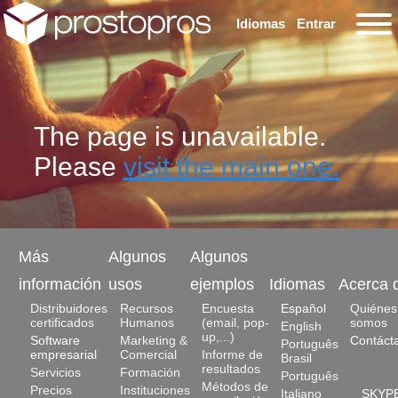
Idiomas
Entrar
The page is unavailable.
Please
visit the main one.
Más
Algunos
Algunos
información
usos
ejemplos
Idiomas
Acerca 
Distribuidores
Recursos
Encuesta
Español
Quiénes
certificados
Humanos
(email, pop-
somos
English
up,...)
Software
Marketing &
Contáct
Português
empresarial
Comercial
Informe de
Brasil
resultados
Servicios
Formación
Português
Métodos de
Precios
Instituciones
Italiano
SKYPE