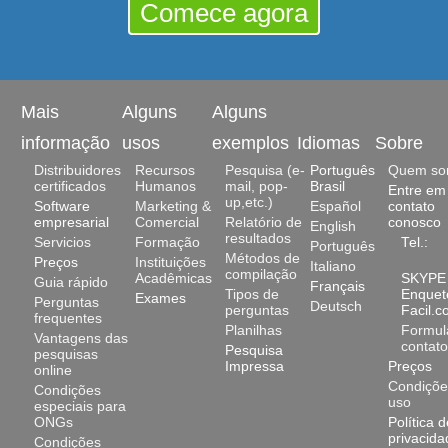
Comece agora
Mais
Alguns
Alguns
informação
usos
exemplos
Idiomas
Sobre
Distribuidores
Recursos
Pesquisa (e-
Português
Quem so
certificados
Humanos
mail, pop-
Brasil
Entre em
up,etc.)
Software
Marketing &
Español
contato
empresarial
Comercial
Relatório de
conosco
English
resultados
Servicios
Formação
Tel.:
Português
Métodos de
Preços
Instituições
Italiano
compilação
Acadêmicas
SKYPE 
Guia rápido
Français
Tipos de
Enquet
Exames
Perguntas
Deutsch
perguntas
Facil.
frequentes
Planilhas
Formul
Vantagens das
contato
Pesquisa
pesquisas
Impressa
Preços
online
Condiçõe
Condições
uso
especiais para
ONGs
Política d
privacida
Condições