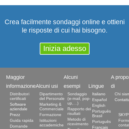
Crea facilmente sondaggi online e ottieni
le risposte di cui hai bisogno.
Inizia adesso
Maggior
Alcuni
A propo
informazione
Alcuni usi
esempi
Lingue
di
Distributori
Dipartimento
Sondaggio
Italiano
Chi sia
certificati
del Personale
(e-mail, pop-
Español
Contatt
up,…)
Software
Marketing &
English
aziendale
Commerciale
Rapporto dei
Português
risultati
Prezz
Formazione
SKYP
Brasil
Metodo di
Guida rapida
Istituzioni
Formu
Português
ricevimento
accademiche
conta
Domande
Français