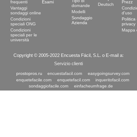
Tipo di
frequenti
Esami
Prezz
Deutsch
domande
Vantaggi
Condizi
Modelli
sondaggi online
d'uso
Sondaggio
Condizioni
Politica 
Azienda
speciali ONG
privacy
Condizioni
Mappa d
speciali per le
università
Copyright © 2005-
2022
Encuesta Fácil, S.L.
o E-mail a:
Servizio clienti
prostopros.ru
encuestafacil.com
easygoingsurvey.com
enquetefacile.com
enquetefacil.com
inqueritofacil.com
sondaggiofacile.com
einfacheumfrage.de