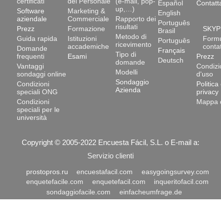
certificati
del Personale
(e-mail, pop-
Español
Contatt
up,…)
Software
Marketing &
English
aziendale
Commerciale
Rapporto dei
Português
risultati
Prezz
Formazione
SKYP
Brasil
Metodo di
Guida rapida
Istituzioni
Formu
Português
ricevimento
accademiche
conta
Domande
Français
Tipo di
frequenti
Esami
Prezz
Deutsch
domande
Vantaggi
Condizi
Modelli
sondaggi online
d'uso
Sondaggio
Condizioni
Politica 
Azienda
speciali ONG
privacy
Condizioni
Mappa d
speciali per le
università
Copyright © 2005-
2022
Encuesta Fácil, S.L.
o E-mail a:
Servizio clienti
prostopros.ru
encuestafacil.com
easygoingsurvey.com
enquetefacile.com
enquetefacil.com
inqueritofacil.com
sondaggiofacile.com
einfacheumfrage.de